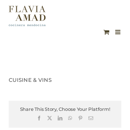
Saltar
al
contenido
CUISINE & VINS
Share This Story, Choose Your Platform!
Facebook
X
LinkedIn
WhatsApp
Pinterest
Correo
electrónico