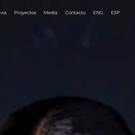
via
via
Proyectos
Proyectos
Media
Media
Contacto
Contacto
ENG
ENG
ESP
ESP