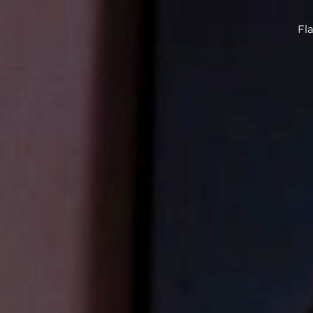
Fla
Fla